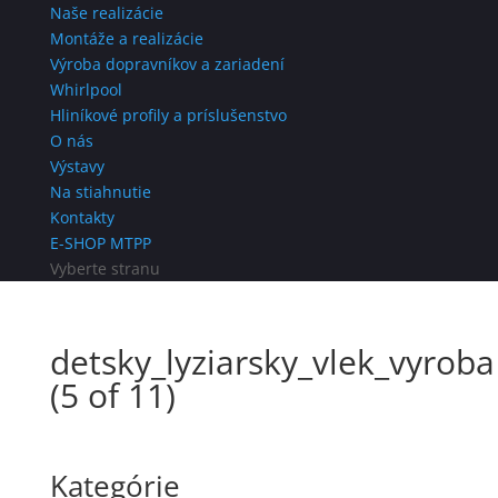
Naše realizácie
Montáže a realizácie
Výroba dopravníkov a zariadení
Whirlpool
Hliníkové profily a príslušenstvo
O nás
Výstavy
Na stiahnutie
Kontakty
E-SHOP MTPP
Vyberte stranu
detsky_lyziarsky_vlek_vyroba
(5 of 11)
Kategórie